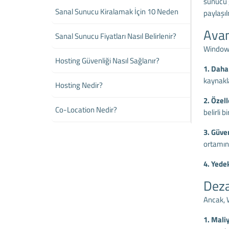
sunucu g
Sanal Sunucu Kiralamak İçin 10 Neden
paylaşı
Avan
Sanal Sunucu Fiyatları Nasıl Belirlenir?
Windows 
Hosting Güvenliği Nasıl Sağlanır?
1. Daha
kaynakla
Hosting Nedir?
2. Özell
Co-Location Nedir?
belirli 
3. Güven
ortamınd
4. Yede
Deza
Ancak, 
1. Mali