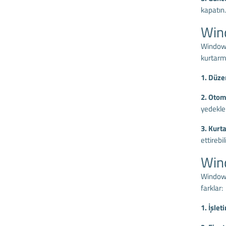
kapatın.
Win
Windows
kurtarma
1. Düze
2. Otom
yedekle
3. Kurt
ettirebil
Wind
Windows 
farklar:
1. İşlet