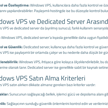
rol ve Özelleştirme:
Windows VPS, kullanıcılara daha fazla kontrol ve öze
rını yapılandırabilirler. Paylaşımlı hostingde ise bu düzeyde kontrol bul
ows VPS ve Dedicated Server Arasında
VPS ve dedicated server da (ayrılmış sunucu), farklı kullanım senaryoları
:
Windows VPS, dedicated server’a kıyasla genellikle daha uygun fiyatlıdı
rol ve Güvenlik:
Dedicated server, kullanıcıya daha fazla kontrol ve güvenl
VPS ise paylaşımlı bir ortamda çalışır ve bu nedenle daha düşük bir güve
lenebilirlik:
Windows VPS, ihtiyaca göre kolayca ölçeklendirilebilir, bu d
rine olanak tanır. Dedicated server ise genellikle sabit bir kaynak setin
ows VPS Satın Alma Kriterleri
VPS satın alırken dikkate almanız gereken bazı kriterler vardır:
aklar:
Sunucunun sağlayacağı bellek, işlemci gücü ve depolama alanı gibi
nlik:
Sağlayıcının sunduğu güvenlik önlemlerini kontrol edin ve verileriniz