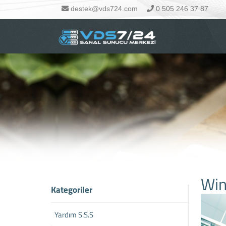
destek@vds724.com
0 505 246 37 87
Win
Kategoriler
Yardım S.S.S