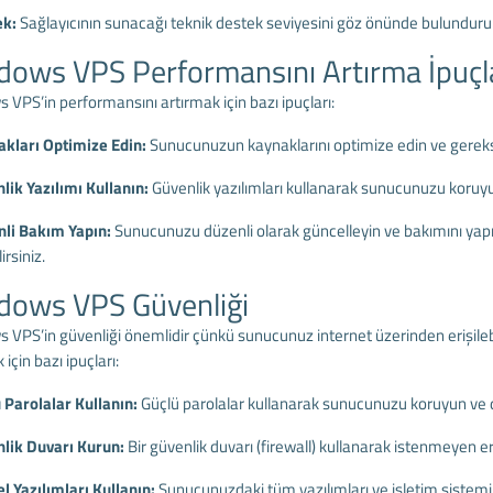
ek:
Sağlayıcının sunacağı teknik destek seviyesini göz önünde bulunduru
ows VPS Performansını Artırma İpuçl
VPS’in performansını artırmak için bazı ipuçları:
akları Optimize Edin:
Sunucunuzun kaynaklarını optimize edin ve gereksi
lik Yazılımı Kullanın:
Güvenlik yazılımları kullanarak sunucunuzu koruyun
nli Bakım Yapın:
Sunucunuzu düzenli olarak güncelleyin ve bakımını yapı
irsiniz.
dows VPS Güvenliği
 VPS’in güvenliği önemlidir çünkü sunucunuz internet üzerinden erişileb
 için bazı ipuçları:
ü Parolalar Kullanın:
Güçlü parolalar kullanarak sunucunuzu koruyun ve dü
nlik Duvarı Kurun:
Bir güvenlik duvarı (firewall) kullanarak istenmeyen er
l Yazılımları Kullanın:
Sunucunuzdaki tüm yazılımları ve işletim sistemin