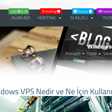
.com
16.18
Hosting
Sunucu
Yazılı
ALAN ADI
HOSTİNG
SUNUCU
YAZI
Windows V
Anasayfa
Yazılar
Sana
dows VPS Nedir ve Ne İçin Kullanıl