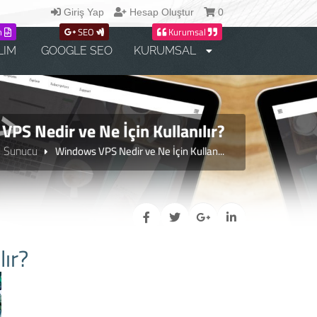
Giriş Yap
Hesap Oluştur
0
m
SEO
Kurumsal
LIM
GOOGLE SEO
KURUMSAL
PS Nedir ve Ne İçin Kullanılır?
l Sunucu
Windows VPS Nedir ve Ne İçin Kullan...
ır?