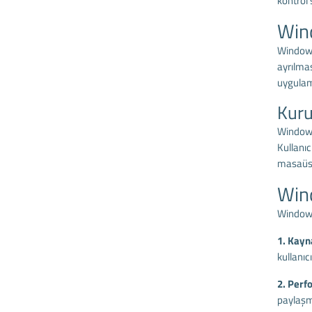
kontrol 
Wind
Windows 
ayrılmas
uygulama
Kuru
Windows 
Kullanıc
masaüstü
Wind
Windows 
1. Kayn
kullanıc
2. Perf
paylaşma