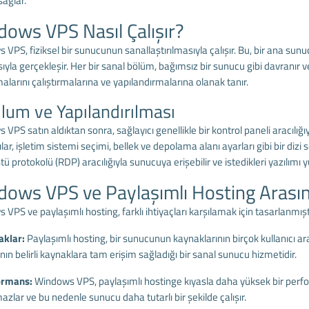
sağlar.
ows VPS Nasıl Çalışır?
VPS, fiziksel bir sunucunun sanallaştırılmasıyla çalışır. Bu, bir ana sun
ıyla gerçekleşir. Her bir sanal bölüm, bağımsız bir sunucu gibi davranır ve
larını çalıştırmalarına ve yapılandırmalarına olanak tanır.
lum ve Yapılandırılması
VPS satın aldıktan sonra, sağlayıcı genellikle bir kontrol paneli aracılı
ılar, işletim sistemi seçimi, bellek ve depolama alanı ayarları gibi bir dizi
 protokolü (RDP) aracılığıyla sunucuya erişebilir ve istedikleri yazılımı 
ows VPS ve Paylaşımlı Hosting Arasın
VPS ve paylaşımlı hosting, farklı ihtiyaçları karşılamak için tasarlanmıştı
aklar:
Paylaşımlı hosting, bir sunucunun kaynaklarının birçok kullanıcı ar
ının belirli kaynaklara tam erişim sağladığı bir sanal sunucu hizmetidir.
ormans:
Windows VPS, paylaşımlı hostinge kıyasla daha yüksek bir perform
zlar ve bu nedenle sunucu daha tutarlı bir şekilde çalışır.