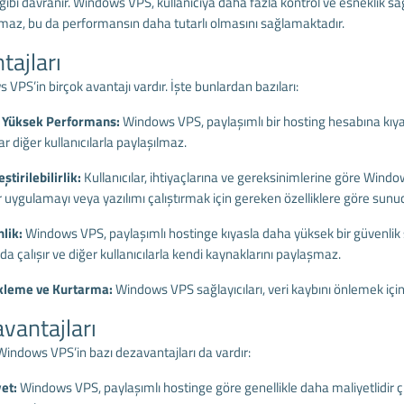
ibi davranır. Windows VPS, kullanıcıya daha fazla kontrol ve esneklik sağ
lmaz, bu da performansın daha tutarlı olmasını sağlamaktadır.
tajları
VPS’in birçok avantajı vardır. İşte bunlardan bazıları:
 Yüksek Performans:
Windows VPS, paylaşımlı bir hosting hesabına kı
r diğer kullanıcılarla paylaşılmaz.
eştirilebilirlik:
Kullanıcılar, ihtiyaçlarına ve gereksinimlerine göre Windows 
bir uygulamayı veya yazılımı çalıştırmak için gereken özelliklere göre sun
lik:
Windows VPS, paylaşımlı hostinge kıyasla daha yüksek bir güvenlik se
a çalışır ve diğer kullanıcılarla kendi kaynaklarını paylaşmaz.
kleme ve Kurtarma:
Windows VPS sağlayıcıları, veri kaybını önlemek içi
vantajları
Windows VPS’in bazı dezavantajları da vardır:
yet:
Windows VPS, paylaşımlı hostinge göre genellikle daha maliyetlidir ç