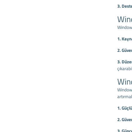
3. Dest
Wind
Windows 
1. Kayn
2. Güven
3. Düze
çıkarabil
Win
Windows
artırmak
1. Güçl
2. Güve
3. Günce