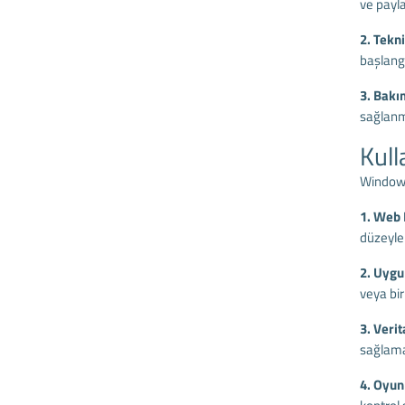
ve payl
2. Tekn
başlangı
3. Bakı
sağlanma
Kull
Windows 
1. Web 
düzeyle
2. Uyg
veya bi
3. Veri
sağlama
4. Oyun