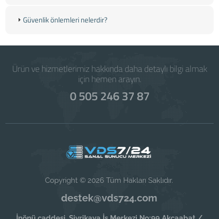
Güvenlik önlemleri nelerdir?
Ürün ve hizmetlerimiz hakkında daha detaylı bilgi almak
için hemen arayın.
0 505 246 37 87
Copyright © 2026 Tüm Hakları Saklıdır.
destek@vds724.com
İnönü caddesi, Sivrikaya İş Merkezi No:99 Akçaabat /