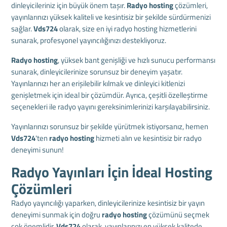
dinleyicileriniz için büyük önem taşır.
Radyo hosting
çözümleri,
yayınlarınızı yüksek kaliteli ve kesintisiz bir şekilde sürdürmenizi
sağlar.
Vds724
olarak, size en iyi radyo hosting hizmetlerini
sunarak, profesyonel yayıncılığınızı destekliyoruz.
Radyo hosting
, yüksek bant genişliği ve hızlı sunucu performansı
sunarak, dinleyicilerinize sorunsuz bir deneyim yaşatır.
Yayınlarınızı her an erişilebilir kılmak ve dinleyici kitlenizi
genişletmek için ideal bir çözümdür. Ayrıca, çeşitli özelleştirme
seçenekleri ile radyo yayını gereksinimlerinizi karşılayabilirsiniz.
Yayınlarınızı sorunsuz bir şekilde yürütmek istiyorsanız, hemen
Vds724
'ten
radyo hosting
hizmeti alın ve kesintisiz bir radyo
deneyimi sunun!
Radyo Yayınları İçin İdeal Hosting
Çözümleri
Radyo yayıncılığı yaparken, dinleyicilerinize kesintisiz bir yayın
deneyimi sunmak için doğru
radyo hosting
çözümünü seçmek
çok önemlidir.
Vds724
olarak, yayınlarınızı en yüksek kalitede