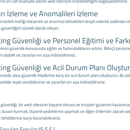
ini en üst düzeyde alarak web sitenizin erişilebilirliğini sağlayabilirsiniz.
ırı İzleme ve Anomalileri İzleme
nizdeki trafiği izleyerek ve anormal aktiviteleri tespit ederek saldırıları ö
n güvenliğini sürekli olarak izleyin.
ing Güvenliği ve Personel Eğitimi ve Fark
inizi güvenlik konusunda eğitin ve farkındalıklarını artırın. Bilinçli perso
 alabilir ve zararları en aza indirebilirsiniz.
ing Güvenliği ve Acil Durum Planı Oluşt
nizde olası güvenlik ihlallerine karşı bir acil durum planı oluşturun. Bu 
 şekilde tepki verebilirsiniz ve zararları en aza indirebilirsiniz.
güvenliği, bir web sitesinin başarılı olması ve müşteri güvenini kazanması 
 duvarı kurmak, düzenli yedekleme yapmak ve diğer önlemler alarak web s
 tehditlerine karşı korunabilirsiniz.
Sorulan Sorular (S.S.S.)