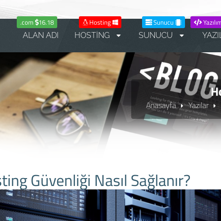
.com
16.18
Hosting
Sunucu
Yazılı
ALAN ADI
HOSTİNG
SUNUCU
YAZI
Ho
Anasayfa
Yazılar
ting Güvenliği Nasıl Sağlanır?