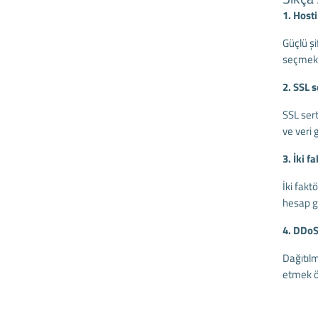
1. Host
Güçlü şi
seçmek g
2. SSL 
SSL sert
ve veri 
3. İki f
İki fakt
hesap gü
4. DDoS 
Dağıtılm
etmek ön