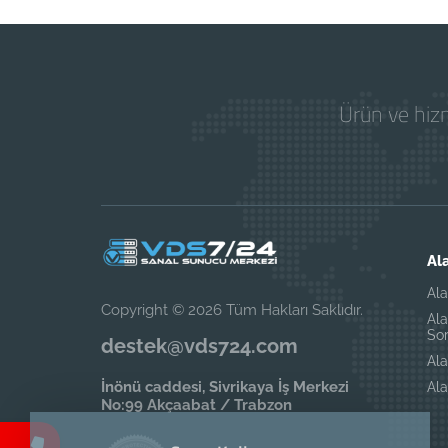
Ürün ve hizm
Al
Al
Copyright © 2026 Tüm Hakları Saklıdır.
Ala
So
destek@vds724.com
Ala
İnönü caddesi, Sivrikaya İş Merkezi
Ala
No:99 Akçaabat / Trabzon