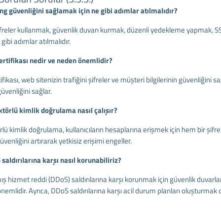
ing güvenliğini sağlamak için ne gibi adımlar atılmalıdır?
freler kullanmak, güvenlik duvarı kurmak, düzenli yedekleme yapmak, SSL 
ibi adımlar atılmalıdır.
sertifikası nedir ve neden önemlidir?
ifikası, web sitenizin trafiğini şifreler ve müşteri bilgilerinin güvenliğini s
güvenliğini sağlar.
aktörlü kimlik doğrulama nasıl çalışır?
örlü kimlik doğrulama, kullanıcıların hesaplarına erişmek için hem bir şifr
venliğini artırarak yetkisiz erişimi engeller.
saldırılarına karşı nasıl korunabiliriz?
ış hizmet reddi (DDoS) saldırılarına karşı korunmak için güvenlik duvarlar
emlidir. Ayrıca, DDoS saldırılarına karşı acil durum planları oluşturmak 