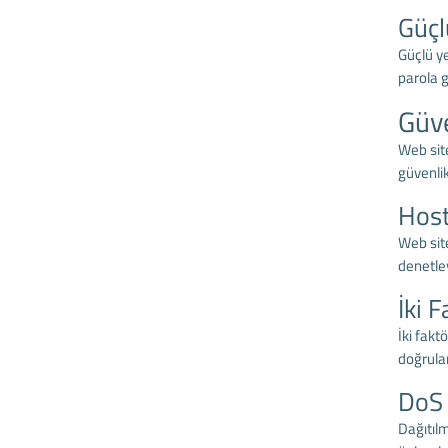
Güçl
Güçlü ye
parola g
Güve
Web site
güvenlik
Host
Web site
denetley
İki 
İki fakt
doğrulam
DoS 
Dağıtılm