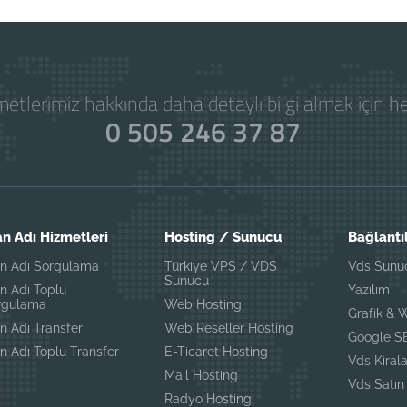
etlerimiz hakkında daha detaylı bilgi almak için 
0 505 246 37 87
an Adı Hizmetleri
Hosting / Sunucu
Bağlantı
an Adı Sorgulama
Türkiye VPS / VDS
Vds Sunu
Sunucu
n Adı Toplu
Yazılım
rgulama
Web Hosting
Grafik & 
n Adı Transfer
Web Reseller Hosting
Google SE
n Adı Toplu Transfer
E-Ticaret Hosting
Vds Kiral
Mail Hosting
Vds Satın
Radyo Hosting