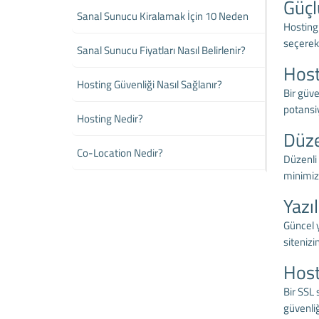
Güçl
Sanal Sunucu Kiralamak İçin 10 Neden
Hosting 
seçerek 
Sanal Sunucu Fiyatları Nasıl Belirlenir?
Host
Hosting Güvenliği Nasıl Sağlanır?
Bir güve
potansiye
Hosting Nedir?
Düze
Co-Location Nedir?
Düzenli 
minimize
Yazı
Güncel y
sitenizin
Host
Bir SSL 
güvenliğ