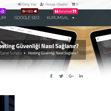
Giriş Yap
Hesap Oluştur
0
m
SEO
Kurumsal
LIM
GOOGLE SEO
KURUMSAL
sting Güvenliği Nasıl Sağlanır?
Sanal Sunucu
Hosting Güvenliği Nasıl Sağlanır?