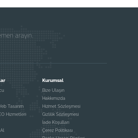
hemen arayın.
lar
Kurumsal
cu
Bize Ulaşın
Hakkımızda
Web Tasarım
Hizmet Sözleşmesi
O Hizmetleri
Gizlilik Sözleşmesi
a
İade Koşulları
 Al
Çerez Politikası