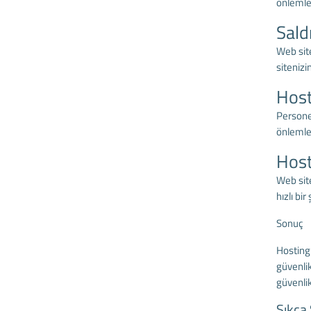
önlemler
Sald
Web site
sitenizi
Host
Personel
önlemleri
Host
Web site
hızlı bir
Sonuç
Hosting 
güvenlik
güvenlik
Sıkça 