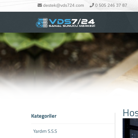
destek@vds724.com
0 505 246 37 87
Hos
Kategoriler
Yardım S.S.S