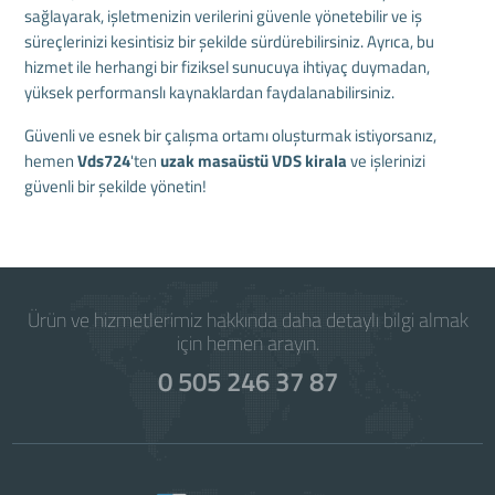
sağlayarak, işletmenizin verilerini güvenle yönetebilir ve iş
süreçlerinizi kesintisiz bir şekilde sürdürebilirsiniz. Ayrıca, bu
hizmet ile herhangi bir fiziksel sunucuya ihtiyaç duymadan,
yüksek performanslı kaynaklardan faydalanabilirsiniz.
Güvenli ve esnek bir çalışma ortamı oluşturmak istiyorsanız,
hemen
Vds724
'ten
uzak masaüstü VDS kirala
ve işlerinizi
güvenli bir şekilde yönetin!
Ürün ve hizmetlerimiz hakkında daha detaylı bilgi almak
için hemen arayın.
0 505 246 37 87