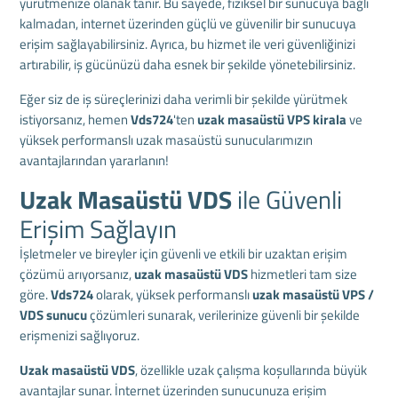
yürütmenize olanak tanır. Bu sayede, fiziksel bir sunucuya bağlı
kalmadan, internet üzerinden güçlü ve güvenilir bir sunucuya
erişim sağlayabilirsiniz. Ayrıca, bu hizmet ile veri güvenliğinizi
artırabilir, iş gücünüzü daha esnek bir şekilde yönetebilirsiniz.
Eğer siz de iş süreçlerinizi daha verimli bir şekilde yürütmek
istiyorsanız, hemen
Vds724
'ten
uzak masaüstü VPS kirala
ve
yüksek performanslı uzak masaüstü sunucularımızın
avantajlarından yararlanın!
Uzak Masaüstü VDS
ile Güvenli
Erişim Sağlayın
İşletmeler ve bireyler için güvenli ve etkili bir uzaktan erişim
çözümü arıyorsanız,
uzak masaüstü VDS
hizmetleri tam size
göre.
Vds724
olarak, yüksek performanslı
uzak masaüstü VPS /
VDS sunucu
çözümleri sunarak, verilerinize güvenli bir şekilde
erişmenizi sağlıyoruz.
Uzak masaüstü VDS
, özellikle uzak çalışma koşullarında büyük
avantajlar sunar. İnternet üzerinden sunucunuza erişim