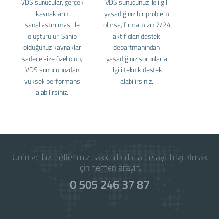
VDS sunucular, gerçek
VDS sunucunuz ile ilgili
kaynakların
yaşadığınız bir problem
sanallaştırılması ile
olursa, firmamızın 7/24
oluşturulur. Sahip
aktif olan destek
olduğunuz kaynaklar
departmanından
sadece size özel olup,
yaşadığınız sorunlarla
VDS sunucunuzdan
ilgili teknik destek
yüksek performans
alabilirsiniz.
alabilirsiniz.
Ürün ve hizmetlerimiz hakkında daha detaylı bilgi almak
için hemen arayın.
0 505 246 37 87