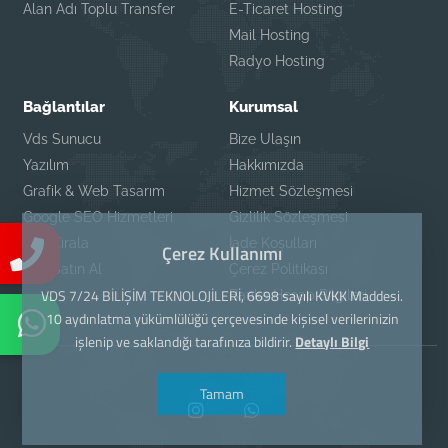
Alan Adı Toplu Transfer
E-Ticaret Hosting
Mail Hosting
Radyo Hosting
Bağlantılar
Kurumsal
Vds Sunucu
Bize Ulaşın
Yazılım
Hakkımızda
Grafik & Web Tasarım
Hizmet Sözleşmesi
Google SEO Hizmetleri
Gizlilik Sözleşmesi
Vds Kirala
İade Koşulları
Çerez Kullanımı
Vds Satın Al
Çerez Politikası
VDS 7/24 BİLİŞİM TEKNOLOJİLERİ, 6698 sayılı KVKK Maddesi.
Banka Hesap Bilgileri
10 aydınlatma yükümlülüğü çerçevesinde kişisel verilerinizin
işlenip ve saklandığı tarafınıza bildirir.
Detaylı Bilgi
Tamam