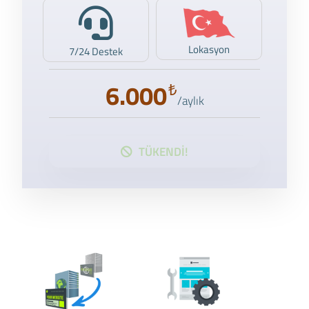
Lokasyon
7/24 Destek
6.000
₺
/aylık
TÜKENDİ!