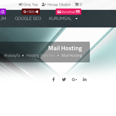
Giriş Yap
Hesap Oluştur
0
m
SEO
Kurumsal
LIM
GOOGLE SEO
KURUMSAL
Mail Hosting
Anasayfa
Hosting Paketleri
Mail Hosting