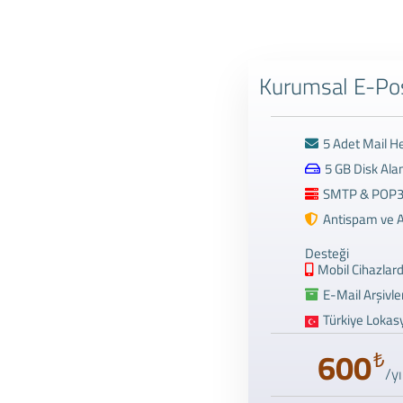
Kurumsal E-Pos
5 Adet Mail H
5 GB Disk Alan
SMTP & POP3
Antispam ve A
Desteği
Mobil Cihazlar
E-Mail Arşivl
Türkiye Lokas
600
₺
/yı