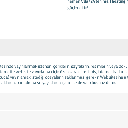
hemen
Vds724
'ten
mail hosting
h
güçlendirin!
tesinde yayınlanmak istenen içeriklerin, sayfaların, resimlerin veya doküm
ternette web site yayınlamak için özel olarak üretilmiş, internet hatlarına
cuda) yayınlamak istediği dosyaların saklanması gerekir. Web sitesine ait
i saklama, barındırma ve yayınlama işlemine de web hosting denir.