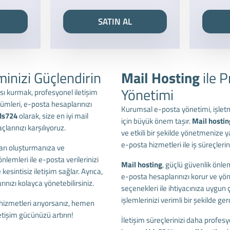
SATIN AL
iminizi Güçlendirin
Mail Hosting
ile 
Yönetimi
pısı kurmak, profesyonel iletişim
ümleri, e-posta hesaplarınızı
Kurumsal e-posta yönetimi, işlet
ds724
olarak, size en iyi mail
için büyük önem taşır.
Mail hostin
çlarınızı karşılıyoruz.
ve etkili bir şekilde yönetmenize y
e-posta hizmetleri ile iş süreçlerin
arı oluşturmanıza ve
lemleri ile e-posta verilerinizi
Mail hosting
, güçlü güvenlik önle
esintisiz iletişim sağlar. Ayrıca,
e-posta hesaplarınızı korur ve yön
rınızı kolayca yönetebilirsiniz.
seçenekleri ile ihtiyacınıza uygu
işlemlerinizi verimli bir şekilde ge
hizmetleri arıyorsanız, hemen
letişim gücünüzü artırın!
İletişim süreçlerinizi daha profesy