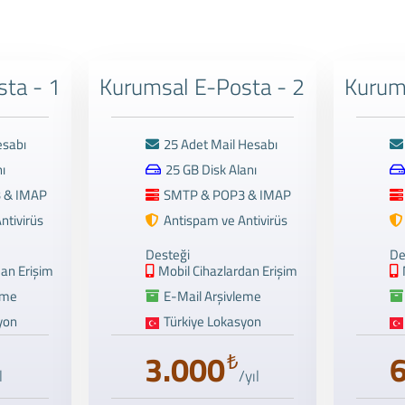
ta - 1
Kurumsal E-Posta - 2
Kurum
esabı
25 Adet Mail Hesabı
ı
25 GB Disk Alanı
 & IMAP
SMTP & POP3 & IMAP
ntivirüs
Antispam ve Antivirüs
Desteği
De
dan Erişim
Mobil Cihazlardan Erişim
eme
E-Mail Arşivleme
yon
Türkiye Lokasyon
3.000
₺
l
/yıl